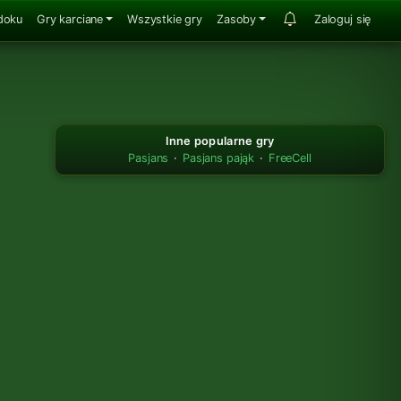
doku
Gry karciane
Wszystkie gry
Zasoby
Zaloguj się
Inne popularne gry
Pasjans
·
Pasjans pająk
·
FreeCell