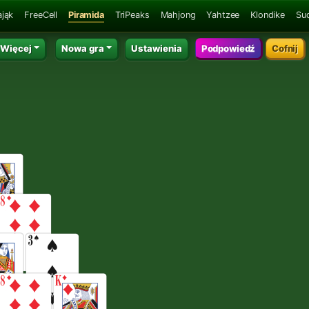
ająk
FreeCell
Piramida
TriPeaks
Mahjong
Yahtzee
Klondike
Su
Więcej
Nowa gra
Ustawienia
Podpowiedź
Cofnij