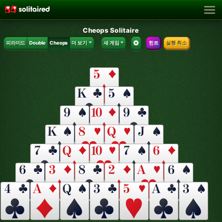
Cheops Solitaire
피라미드
Double
Cheops
더 보기
새 게임
힌트
실행 취소