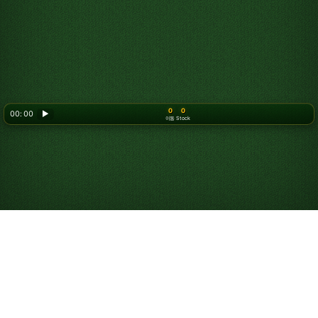
0
0
00: 00
▶
이동
Stock
Looking for something new? Try out
Spider Solitaire
!
케옵스 솔리테어 플레
이 방법