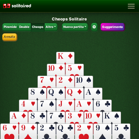
Cheops Solitaire
Piramide
Double
Cheops
Altro
Nuova partita
Suggerimento
Annulla