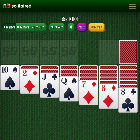
솔리테어
1장 뽑기
3장 뽑기
더 보기
새 게임
힌트
실행 취소