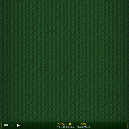
0
24
0
95%
00: 00
▶
이동
스톡
통과 횟수
Shuffle Win %