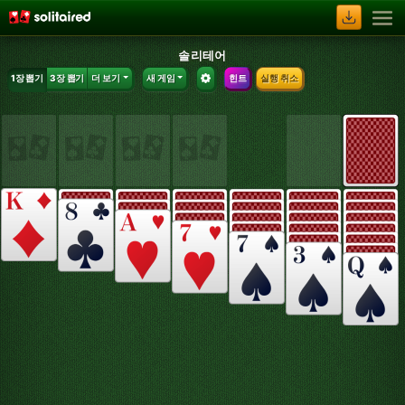
솔리테어
1장 뽑기
3장 뽑기
더 보기
새 게임
힌트
실행 취소