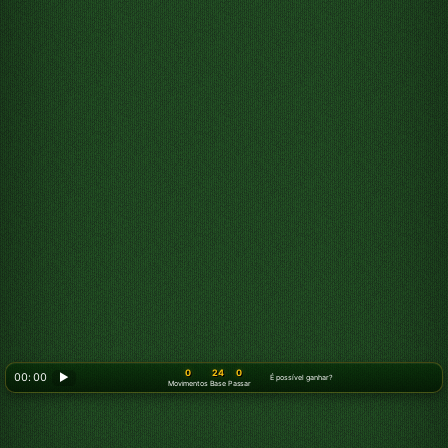
0
24
0
00: 00
▶
É possível ganhar?
Movimentos
Base
Passar