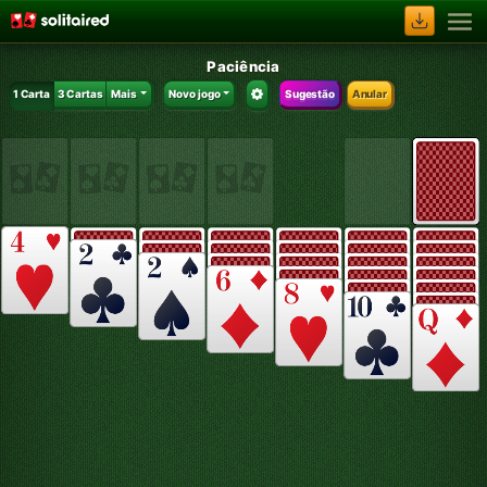
Paciência
1 Carta
3 Cartas
Mais
Novo jogo
Sugestão
Anular