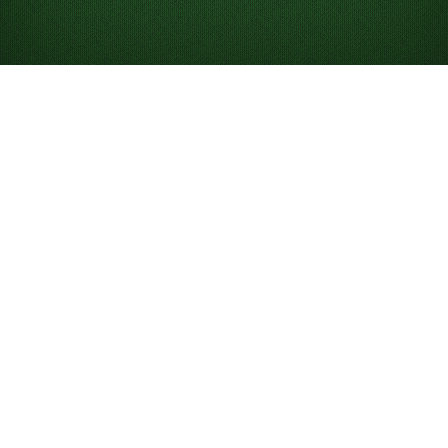
Como Jogar Paciência
Paciência é um jogo de cartas para um jogador em que
você tenta organizar todas as cartas nas pilhas de
fundação. Embora “Paciência” normalmente se refira à
clássica
Paciência Klondike
, existem muitas versões e
níveis de dificuldade, como
Paciência Klondike 3 cartas
e
FreeCell
. O jogo foi inicialmente conhecido — e ainda
é chamado — de "Patience", refletindo a paciência
necessária para vencer uma partida.
No Solitaired, você pode jogar Paciência online
gratuitamente, com partidas ilimitadas, no celular, no
desktop ou em tela cheia.