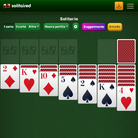
Solitario
1 carta
3 carte
Altro
Nuova partita
Suggerimento
Annulla