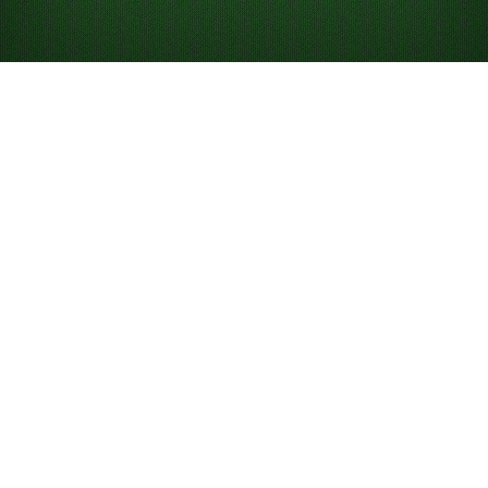
Come giocare a Solitario
Il Solitario è un gioco di carte per un solo giocatore in
cui cerchi di disporre tutte le carte nelle pile delle Basi.
Anche se “Solitario” di solito si riferisce al classico
Solitario Klondike
, esistono molte varianti e livelli di
difficoltà, come
Solitario Klondike a 3 carte
e
FreeCell
.
Il gioco era inizialmente conosciuto, e viene ancora
chiamato, “Patience”, a sottolineare la pazienza
necessaria per vincere una partita.
Su Solitaired puoi giocare gratuitamente a partite
illimitate di Solitario online, su telefono, desktop o a
schermo intero.