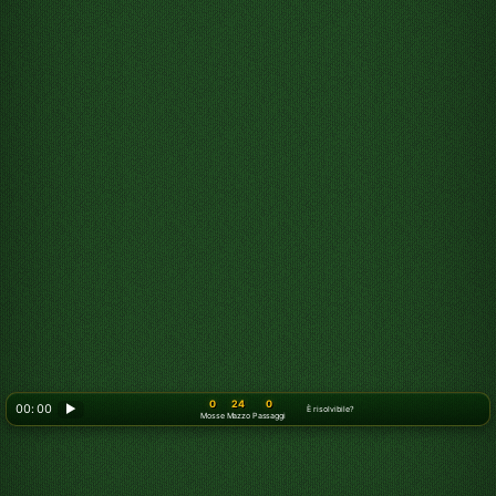
0
24
0
00: 00
▶
È risolvibile?
Mosse
Mazzo
Passaggi