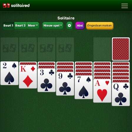
Solitaire
Beurt 1
Beurt 3
Meer
Nieuw spel
Hint
Ongedaan maken