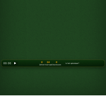
0
24
0
00: 00
▶
Is het oplosbaar?
Zetten
Voorraad
Doorsturen