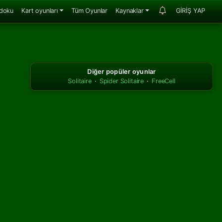
doku
Kart oyunları
Tüm Oyunlar
Kaynaklar
GİRİŞ YAP
Diğer popüler oyunlar
Solitaire
·
Spider Solitaire
·
FreeCell