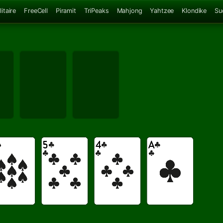
itaire
FreeCell
Piramit
TriPeaks
Mahjong
Yahtzee
Klondike
Su