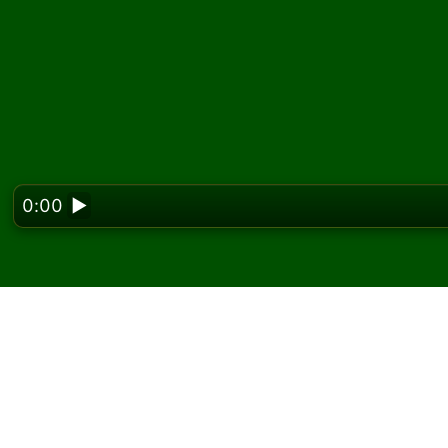
0:00
▶
Looking f
Shuffle Solitaire oyun
oyna