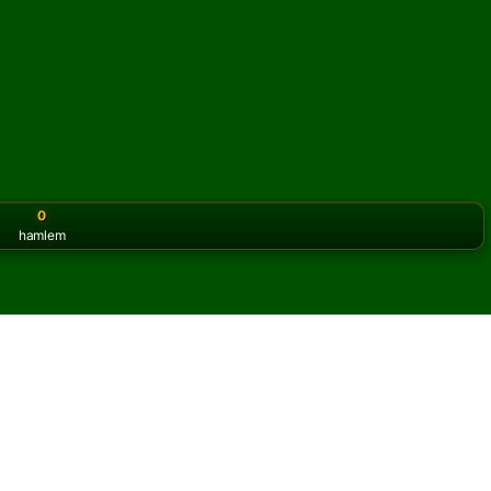
0
hamlem
or the classic version? Play
online solitaire for free
on our h
unu çevrimiçi ve ücretsiz