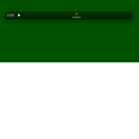
0
0:00
▶
hamlem
Looking for the classic version? Play
online solitaire
for free
on our homepage.
Lady Cadogan Solitaire
oyununu çevrimiçi ve
ücretsiz oyna