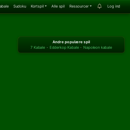
abale
Sudoku
Kortspil
Alle spil
Ressourcer
Log ind
Andre populære spil
7 Kabale
·
Edderkop Kabale
·
Napoleon kabale