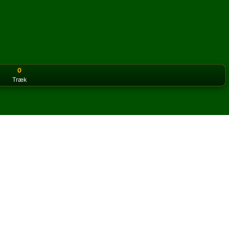
0
Træk
or the classic version? Play
online solitaire for free
on our h
ale online og gratis
il Lady Cadogan kabale.
og nye kort.
u klikke på knappen regler for at lære spillet.