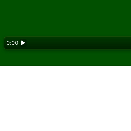
0:00
▶
Looking f
Spil Lady Cadogan kab
På Solitaired kan du spille ubegrænsede sp
Brug knappen nyt spil til at give et nyt spil 
Hvis du ikke ved, hvordan man spiller, skal d