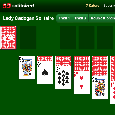
7 Kabale
Edderk
Lady Cadogan Solitaire
Træk 1
Træk 3
Double Klondi