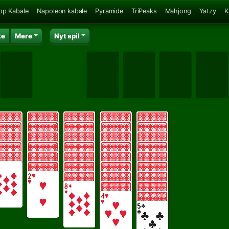
op Kabale
Napoleon kabale
Pyramide
TriPeaks
Mahjong
Yatzy
K
ke
Mere
Nyt spil