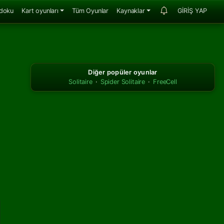
doku
Kart oyunları
Tüm Oyunlar
Kaynaklar
GİRİŞ YAP
Diğer popüler oyunlar
Solitaire
·
Spider Solitaire
·
FreeCell