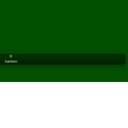
0
hamlem
or the classic version? Play
online solitaire for free
on our h
 oyununu çevrimiçi ve