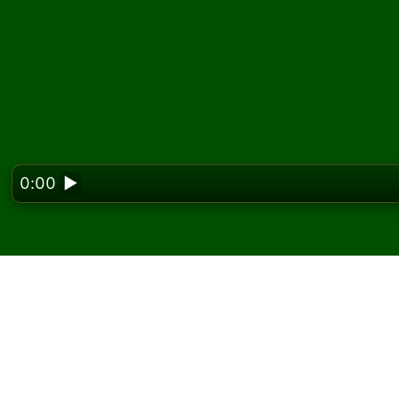
0:00
▶
Looking f
Grandfather Solitaire
ücretsiz oyna