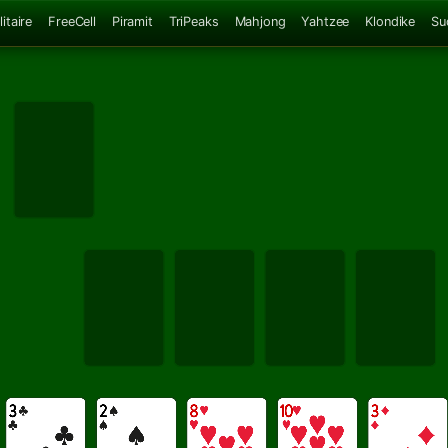
itaire
FreeCell
Piramit
TriPeaks
Mahjong
Yahtzee
Klondike
Su