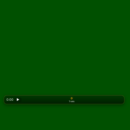
0
0:00
▶
Trekk