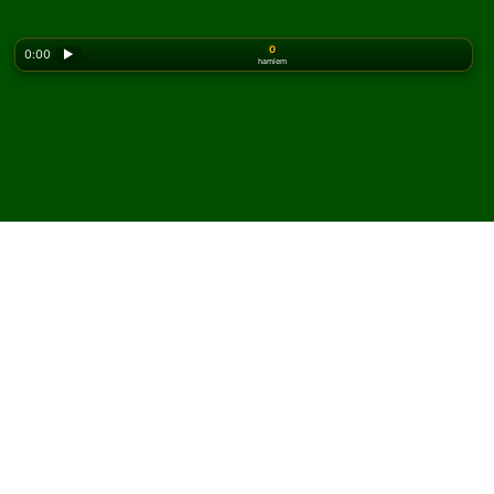
0
0:00
▶
hamlem
Looking for the classic version? Play
online solitaire
for free
on our homepage.
Doublet Cell Solitaire
oyununu çevrimiçi ve
ücretsiz oyna