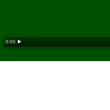
0:00
▶
Looking f
Hrajte Doublet Cell p
Na Solitaired môžete hrať neobmedzený poče
Použite tlačidlo novej hry na rozdanie ďalšej