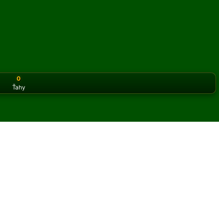
0
Ťahy
or the classic version? Play
online solitaire for free
on our h
asiáns online a zadarmo
t hier Doublet Cell pasiáns.
 hry a nových kariet.