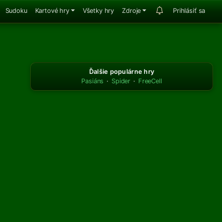
Sudoku
Kartové hry
Všetky hry
Zdroje
Prihlásiť sa
Ďalšie populárne hry
Pasiáns
·
Spider
·
FreeCell