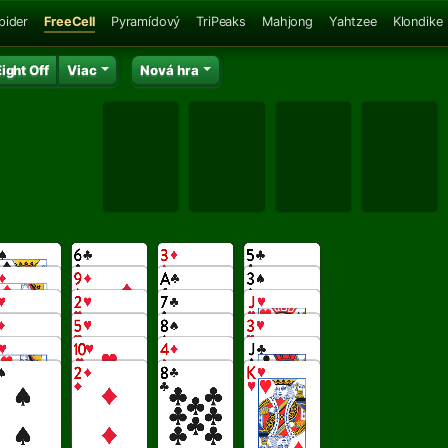
pider
FreeCell
Pyramídový
TriPeaks
Mahjong
Yahtzee
Klondike
ight Off
Viac
Nová hra