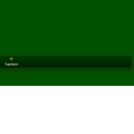
0
hamlem
or the classic version? Play
online solitaire for free
on our h
s Solitaire oyununu
oyna