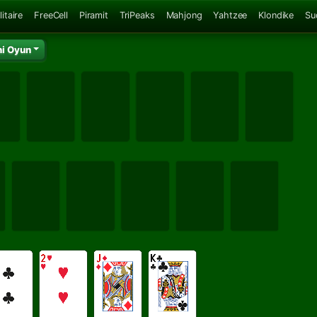
itaire
FreeCell
Piramit
TriPeaks
Mahjong
Yahtzee
Klondike
Su
ni Oyun