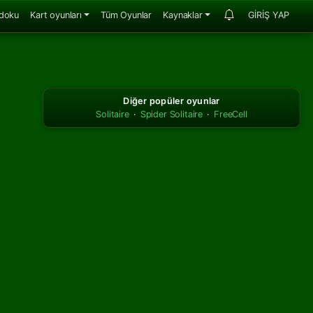
doku
Kart oyunları
Tüm Oyunlar
Kaynaklar
GİRİŞ YAP
Diğer popüler oyunlar
Solitaire
·
Spider Solitaire
·
FreeCell