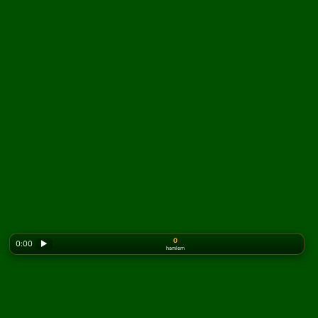
0
0:00
▶
hamlem