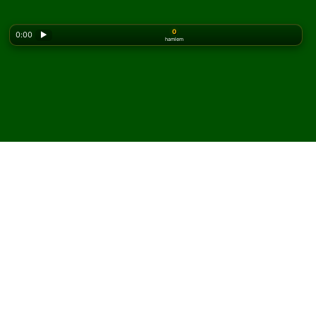
0
0:00
▶
hamlem
Looking for the classic version? Play
online solitaire
for free
on our homepage.
Chinese Klondike Solitaire
oyununu çevrimiçi ve
ücretsiz oyna