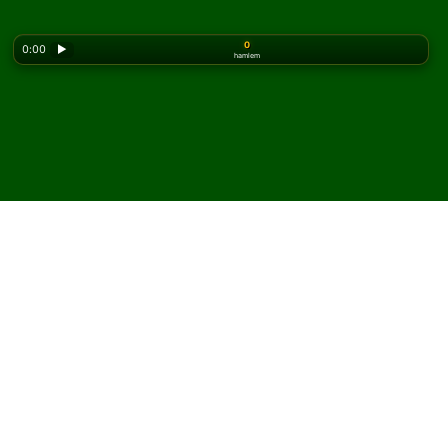
0
0:00
▶
hamlem
Looking for the classic version? Play
online solitaire
for free
on our homepage.
Challenge FreeCell Solitaire
oyununu çevrimiçi ve
ücretsiz oyna