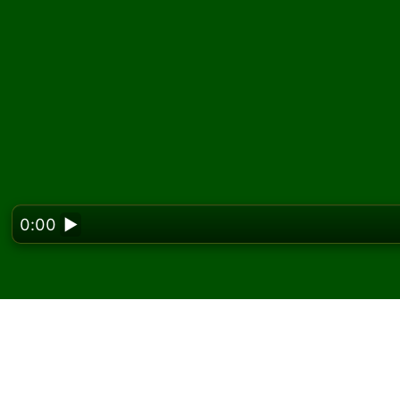
0:00
▶
Looking f
Παίξτε Challenge Fre