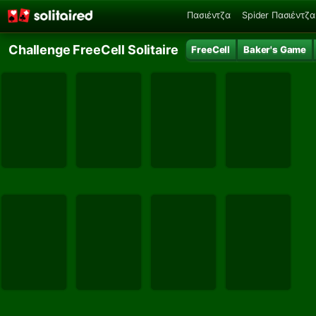
Πασιέντζα
Spider Πασιέντζα
Challenge FreeCell Solitaire
FreeCell
Baker's Game