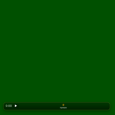
0
0:00
▶
hamlem