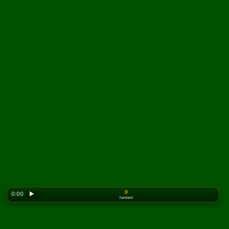
0
0:00
▶
hamlem