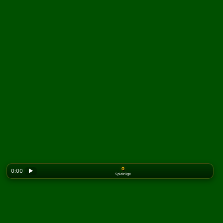
0
0:00
▶
Spielzüge