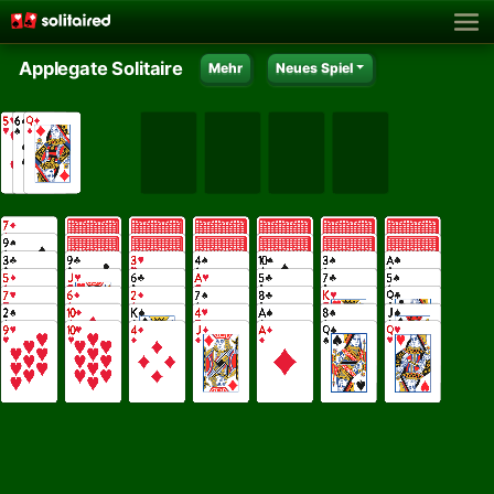
Applegate Solitaire
Mehr
Neues Spiel