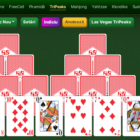
ire
FreeCell
Piramidă
TriPeaks
Mahjong
Yahtzee
Klondike
Sud
c Nou
Setări
Indiciu
Anulează
Las Vegas TriPeaks