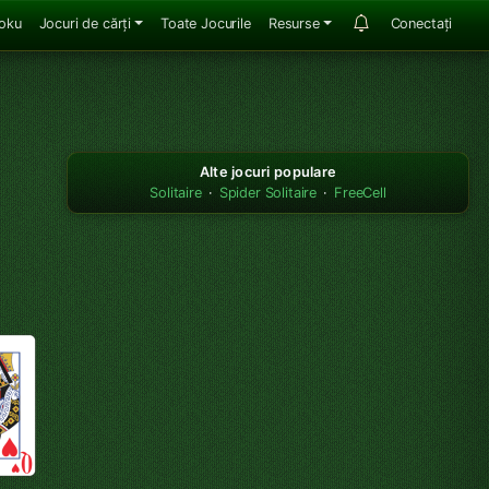
oku
Jocuri de cărți
Toate Jocurile
Resurse
Conectați
Alte jocuri populare
Solitaire
·
Spider Solitaire
·
FreeCell