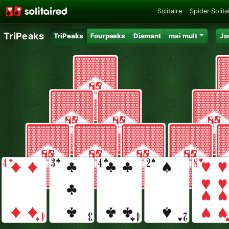
Solitaire
Spider Solita
TriPeaks
TriPeaks
Fourpeaks
Diamant
mai mult
Jo