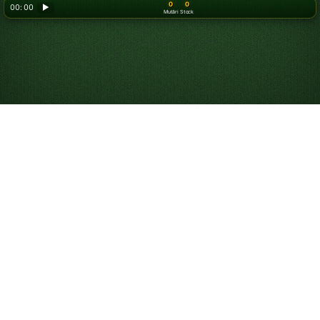
0
0
00: 00
▶
Mutări
Stock
Looking for something new? Try out
Spider Solitaire
!
Cum să joci Diamond
Solitaire
Diamond Solitaire este o variantă de
Tripeaks
în care
încerci să cureți un Tableau în formă de diamant. Spre
deosebire de
Klondike Solitaire
tradițional, nu există
grămezi de Fundații pe care să construiești. În schimb,
ca în TriPeaks, cureți Tableau-ul prin asocierea cărților