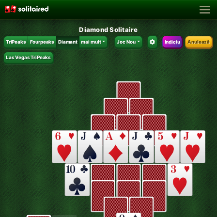
Diamond Solitaire
TriPeaks
Fourpeaks
Diamant
mai mult
Joc Nou
Indiciu
Anulează
Las Vegas TriPeaks