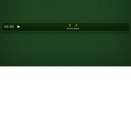
0
0
00: 00
▶
Ruchy
Stock
Looking for something new? Try out
Spider Solitaire
!
Jak grać w pasjansa
Diament
Pasjans Diament to odmiana
Pasjansa TriPeaks
, w