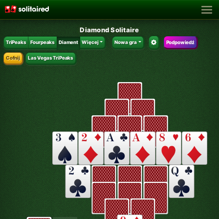
Diamond Solitaire
TriPeaks
Fourpeaks
Diament
Więcej
Nowa gra
Podpowiedź
Cofnij
Las Vegas TriPeaks