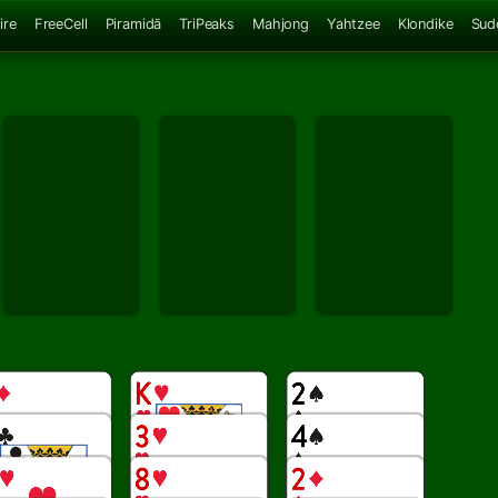
ire
FreeCell
Piramidă
TriPeaks
Mahjong
Yahtzee
Klondike
Sud