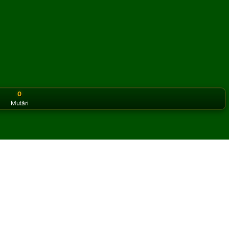
0
Mutări
or the classic version? Play
online solitaire for free
on our h
 online și gratuit
Arizona Solitaire.
ltă partidă și cărți noi.