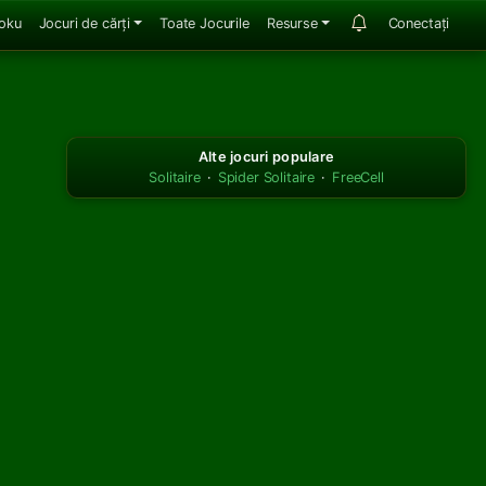
oku
Jocuri de cărți
Toate Jocurile
Resurse
Conectați
Alte jocuri populare
Solitaire
·
Spider Solitaire
·
FreeCell