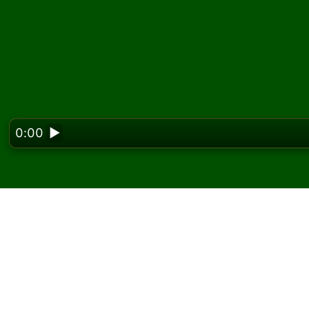
0:00
▶
Looking f
Joacă Arizona Solitaire
Pe Solitaired, poți juca partide nelimitate de 
Folosește butonul joc nou pentru a împărți o a