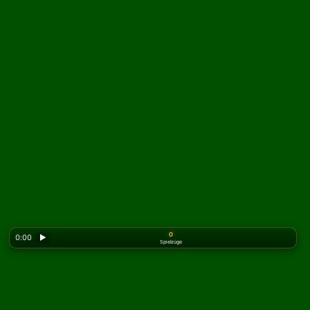
0
0:00
▶
Spielzüge