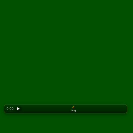
0
0:00
▶
Drag