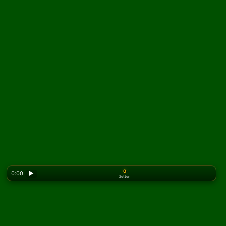
0
0:00
▶
Zetten