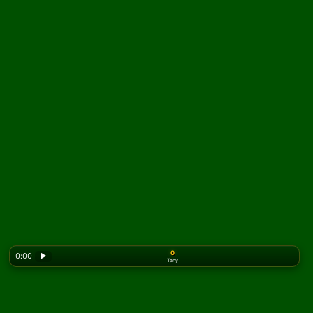
0
0:00
▶
Tahy