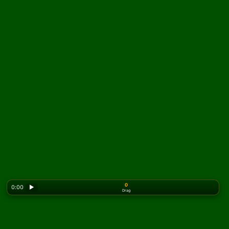
0
0:00
▶
Drag