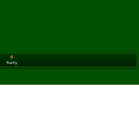
0
Ruchy
or the classic version? Play
online solitaire for free
on our h
ing Left online i za darmo
iczbę partii pasjansa Moving Left.
 partię i nowe karty.