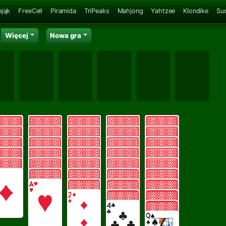
ająk
FreeCell
Piramida
TriPeaks
Mahjong
Yahtzee
Klondike
Su
Więcej
Nowa gra