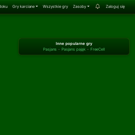
doku
Gry karciane
Wszystkie gry
Zasoby
Zaloguj się
Inne popularne gry
Pasjans
·
Pasjans pająk
·
FreeCell