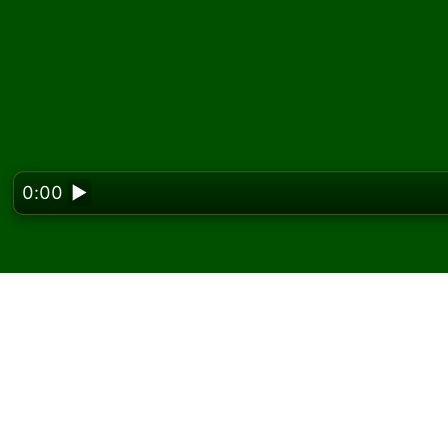
0:00
▶
Looking f
Zagraj w pasjansa Mov
W Solitaired możesz grać w nieograniczoną l
Użyj przycisku nowej gry, aby rozdać kolejną