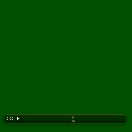
0
0:00
▶
이동