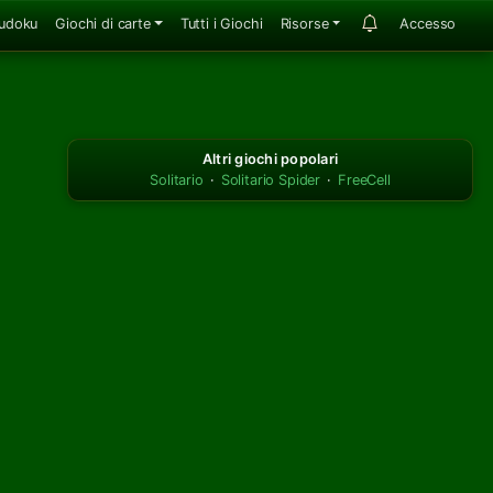
udoku
Giochi di carte
Tutti i Giochi
Risorse
Accesso
Altri giochi popolari
Solitario
·
Solitario Spider
·
FreeCell