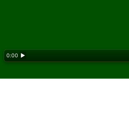
0:00
▶
Looking f
Gioca a Moving Left So
Su Solitaired puoi giocare partite illimitate d
Usa il pulsante nuova partita per distribuire 