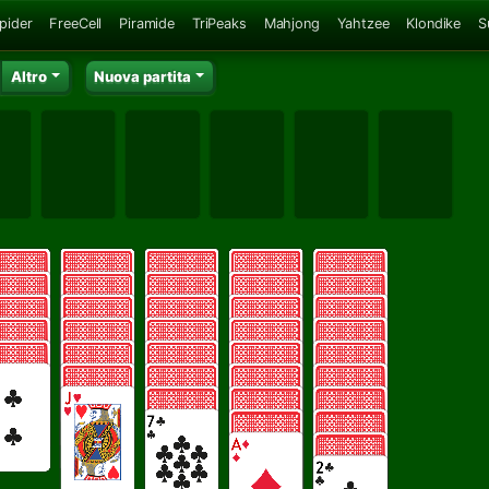
Spider
FreeCell
Piramide
TriPeaks
Mahjong
Yahtzee
Klondike
S
Altro
Nuova partita