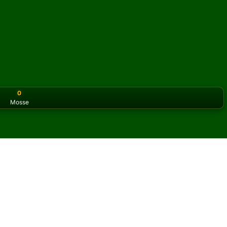
0
Mosse
or the classic version? Play
online solitaire for free
on our h
litario online e gratis
i Moving Left Solitario.
un'altra partita e nuove carte.