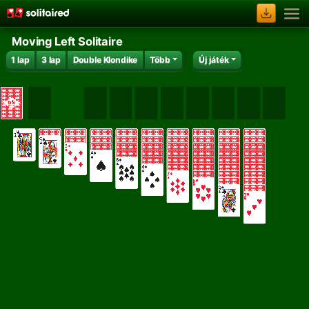
Moving Left Solitaire
1 lap
3 lap
Double Klondike
Több
Új játék