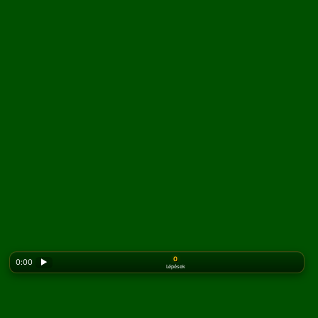
0
0:00
▶
Lépések