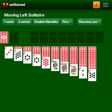
Moving Left Solitaire
1 carte
3 cartes
Double Klondike
Plus
Nouveau jeu