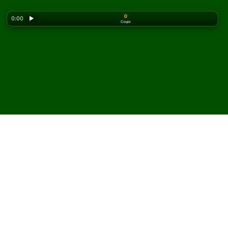
0
0:00
▶
Coups
Looking for the classic version? Play
online solitaire
for free
on our homepage.
Jouez à Moving Left
Solitaire en ligne et
gratuitement