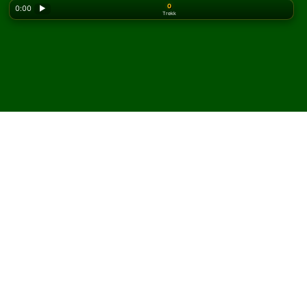
0
0:00
▶
Trekk
Looking for the classic version? Play
online solitaire
for free
on our homepage.
Spill Interchange kabal på
nett og gratis
På Solitaired kan du spille ubegrenset med Interchange
kabal.