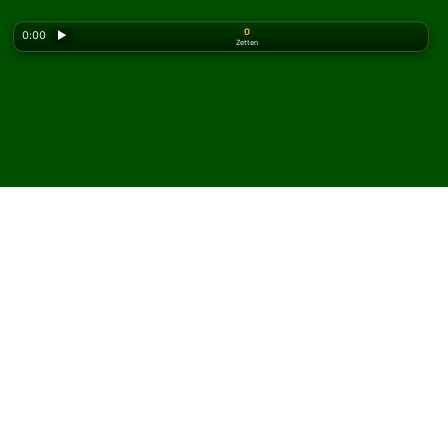
0
0:00
▶
Zetten
Looking for the classic version? Play
online solitaire
for free
on our homepage.
Speel Interchange Solitaire
online en gratis
Op Solitaired kun je onbeperkt Interchange Solitaire
spelen.