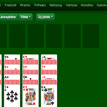
z
FreeCell
Piramis
TriPeaks
Mahjong
Yahtzee
Klondike
Sudok
Josephine
Több
Új játék