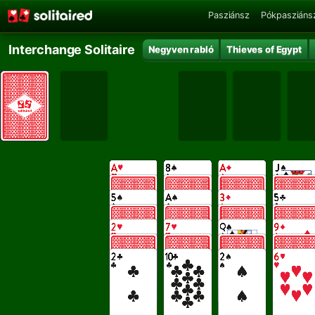
Pasziánsz
Pókpasziáns
Interchange Solitaire
Negyven rabló
Thieves of Egypt