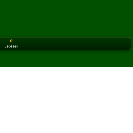
0
Lépések
or the classic version? Play
online solitaire for free
on our h
sziánszt online és ingyen
ange pasziánsz játékot játszhatsz.
okat.
s a szabályok gombra a játék megtanulásához.