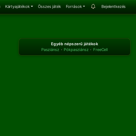
u
Kártyajátékok
Összes játék
Források
Bejelentkezés
Egyéb népszerű játékok
Pasziánsz
·
Pókpasziánsz
·
FreeCell