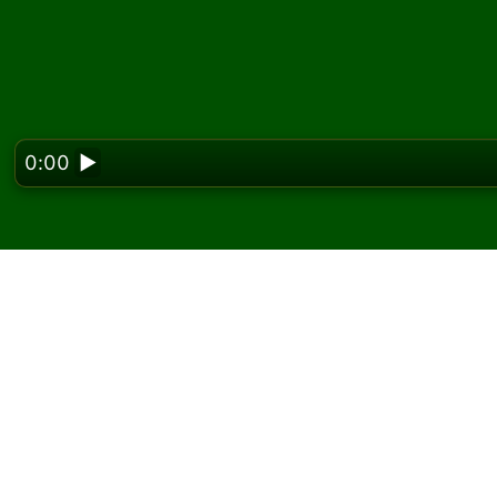
0:00
▶
Looking f
Játssz Interchange pa
A Solitaired oldalán korlátlan számú Interch
Az új játék gombbal ossz új játékot és új lap
Ha nem tudod, hogyan kell játszani, kattint