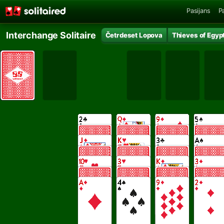
Pasijans
P
Interchange Solitaire
Četrdeset Lopova
Thieves of Egyp