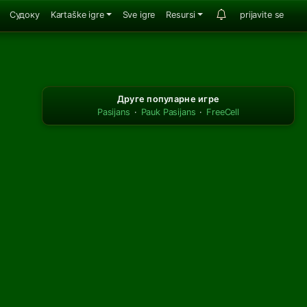
Судоку
Kartaške igre
Sve igre
Resursi
prijavite se
Друге популарне игре
Pasijans
·
Pauk Pasijans
·
FreeCell