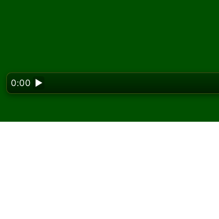
0:00
▶
Looking f
Igrajte Interchange pa
Na Solitaired-u možete igrati neograničen br
Koristite dugme za novu igru da podelite još 