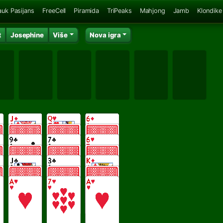
auk Pasijans
FreeCell
Piramida
TriPeaks
Mahjong
Jamb
Klondike
t
Josephine
Više
Nova igra