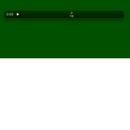
0
0:00
▶
手数
Looking for the classic version? Play
online solitaire
for free
on our homepage.
Superior Canfield ソリティ
アをオンラインで無料プレ
イ