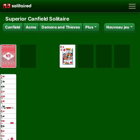
Superior Canfield Solitaire
Canfield
Acme
Demons and Thieves
Plus
Nouveau jeu