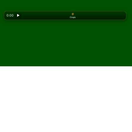
0
0:00
▶
Coups
Looking for the classic version? Play
online solitaire
for free
on our homepage.
Jouez à Superior Canfield
Solitaire en ligne et
gratuitement