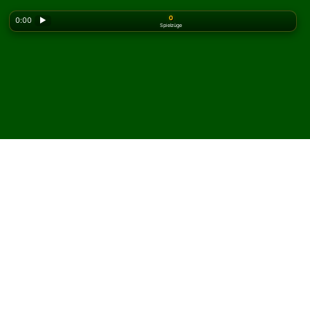
0
0:00
▶
Spielzüge
Looking for the classic version? Play
online solitaire
for free
on our homepage.
Spielen Sie Superior
Canfield Solitär online und
kostenlos