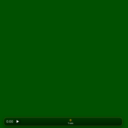
0
0:00
▶
Trekk