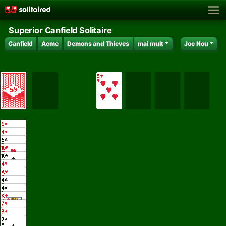
Superior Canfield Solitaire
Canfield
Acme
Demons and Thieves
mai mult
Joc Nou