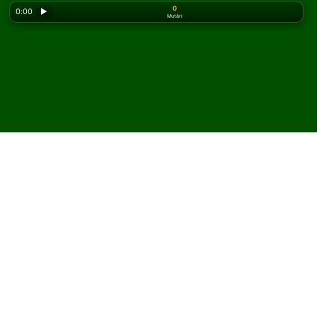
0
0:00
▶
Mutări
Looking for the classic version? Play
online solitaire
for free
on our homepage.
Joacă Superior Canfield
Solitaire online și gratuit
Pe Solitaired, poți juca partide nelimitate de Superior
Canfield Solitaire.