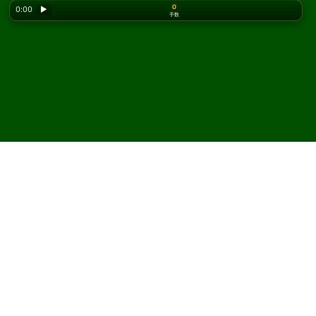
0
0:00
▶
手数
Looking for the classic version? Play
online solitaire
for free
on our homepage.
Quadruple Yukon ソリティ
アをオンラインで無料プレ
イ
Solitaired では、Quadruple Yukon ソリティアを何度でも