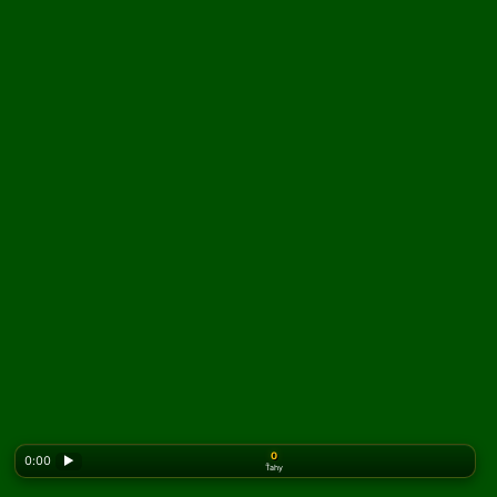
0
0:00
▶
Ťahy