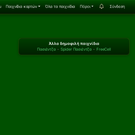
u
Παιχνίδια καρτών
Όλα τα παιχνίδια
Πόροι
Σύνδεση
Άλλα δημοφιλή παιχνίδια
Πασιέντζα
·
Spider Πασιέντζα
·
FreeCell