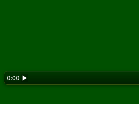
0:00
▶
Looking f
Παίξτε Quadruple Yuk