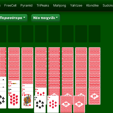
α
FreeCell
Pyramid
TriPeaks
Mahjong
Yahtzee
Klondike
Sudok
Περισσότερα
Νέο παιχνίδι