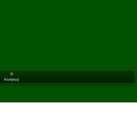
0
Κινήσεις
or the classic version? Play
online solitaire for free
on our h
on Πασιέντζα online και