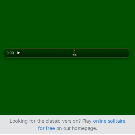
0
0:00
▶
手数
Looking for the classic version? Play
online solitaire
for free
on our homepage.